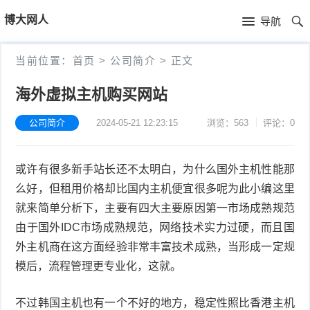
首
博大网人
导航
页
首
当前位置：
首页
>
公司简介
>
正文
页
新
海外虚拟主机购买网站
闻
产
公司简介
2024-05-21 12:23:15
浏览：563
评论：0
资
品
公
或许有很多新手站长还不太明白，为什么国外主机性能那
讯
中
司
么好，但租用价格却比国内主机便宜很多呢为此小编这里
心
简
就来简单分析下，主要有四大主要原因第一市场成熟规范
由于国外IDC市场成熟规范，网络技术实力过硬，而且国
介
外主机商在这方面经验非常丰富技术成熟，当形成一定规
模后，流程管理更专业化，这就。
不过韩国主机也有一个不好的地方，稳定性照比香港主机