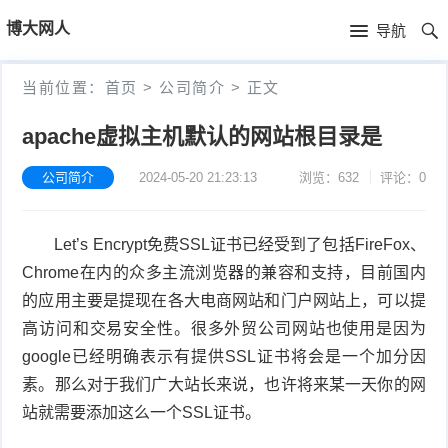
首
博大网人
导航
页
首
当前位置：
首页
>
公司简介
>
正文
页
新
apache虚拟主机默认的网站根目录是
闻
产
公司简介
2024-05-20 21:23:13
浏览：632
评论：0
资
品
公
Let’s Encrypt免费SSL证书已经受到了包括FireFox、
讯
中
司
Chrome在内的众多主流浏览器的兼容和支持，目前国内
心
简
的应用主要是提现在各大电商网站和门户网站上，可以提
高访问和交易安全性。很多外贸公司网站也使用是因为
介
google已经明确表示有提供SSL证书将会是一个加分因
素。那么对于我们广大站长来说，也许将来某一天你的网
站就需要添加这么一个SSL证书。