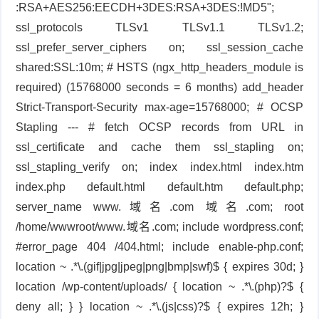
:RSA+AES256:EECDH+3DES:RSA+3DES:!MD5";
ssl_protocols TLSv1 TLSv1.1 TLSv1.2;
ssl_prefer_server_ciphers on; ssl_session_cache
shared:SSL:10m; # HSTS (ngx_http_headers_module is
required) (15768000 seconds = 6 months) add_header
Strict-Transport-Security max-age=15768000; # OCSP
Stapling --- # fetch OCSP records from URL in
ssl_certificate and cache them ssl_stapling on;
ssl_stapling_verify on; index index.html index.htm
index.php default.html default.htm default.php;
server_name www.域名.com 域名.com; root
/home/wwwroot/www.域名.com; include wordpress.conf;
#error_page 404 /404.html; include enable-php.conf;
location ~ .*\.(gif|jpg|jpeg|png|bmp|swf)$ { expires 30d; }
location /wp-content/uploads/ { location ~ .*\.(php)?$ {
deny all; } } location ~ .*\.(js|css)?$ { expires 12h; }