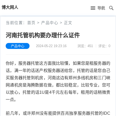
首
博大网人
导航
页
首
当前位置：
首页
>
产品中心
>
正文
页
新
河南托管机构要办理什么证件
闻
产
产品中心
2024-05-22 19:23:16
浏览：451
评论：0
资
品
公
你好，服务器托管这方面我比较懂，如果您是租服务器的
讯
中
司
话，满一年的话送产权服务器送给您，托管的话是您自己
心
简
买服务器托管到机房，河南这边有郑州多线机房和三门峡
网通机房是海腾数据在做，都比较稳定，比较专业，您可
介
以放心，托管的话1U是4千元左右每年，租用的话稍微贵
一点。
前几年，或许郑州没有能提供百兆独享服务器托管的IDC